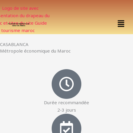
Aller
au
contenu
Menu
Tourisme et traditions au
cœur du Maroc
CASABLANCA
Métropole économique du Maroc
Durée recommandée
2-3 jours